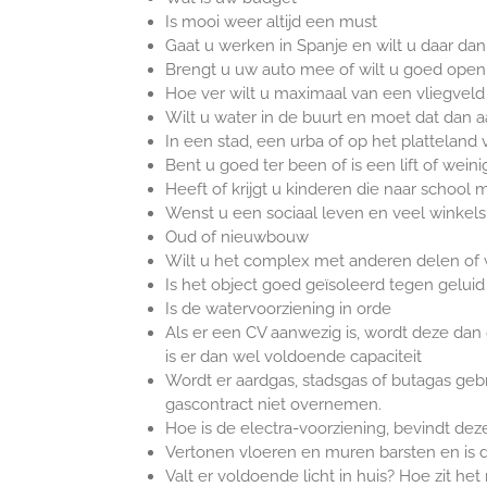
Is mooi weer altijd een must
Gaat u werken in Spanje en wilt u daar dan
Brengt u uw auto mee of wilt u goed openb
Hoe ver wilt u maximaal van een vliegveld
Wilt u water in de buurt en moet dat dan a
In een stad, een urba of op het platteland 
Bent u goed ter been of is een lift of weini
Heeft of krijgt u kinderen die naar school
Wenst u een sociaal leven en veel winkels 
Oud of nieuwbouw
Wilt u het complex met anderen delen of w
Is het object goed geïsoleerd tegen gelui
Is de watervoorziening in orde
Als er een CV aanwezig is, wordt deze dan
is er dan wel voldoende capaciteit
Wordt er aardgas, stadsgas of butagas geb
gascontract niet overnemen.
Hoe is de electra-voorziening, bevindt deze
Vertonen vloeren en muren barsten en is d
Valt er voldoende licht in huis? Hoe zit het