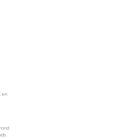
t en
grond
nds