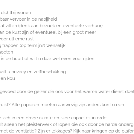
 dichtbij wonen
aar vervoer in de nabijheid
 af zitten (denk aan bezoek en eventuele verhuur)
an de kust zijn of eventueel bij een groot meer
voor ultieme rust
g trappen (op termijn?) wenselijk
 moeten
in de buurt of wilt u daar wel even voor rijden
ilt u privacy en zelfbeschikking
d en kou
 gevoed door de geizer die ook voor het warme water dienst doe
ruikt? Alle papieren moeten aanwezig zijn anders kunt u een
 zich in een droge ruimte en is de capaciteit in orde
it alleen het pleisterwerk of lopen die ook door de harde onder
 met de ventilatie? Zijn er lekkages? Kijk naar kringen op de plafo