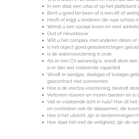
In een stad, een urba of op het platteland 
Bent u goed ter been of is een lift of weini
Heeft of krijgt u kinderen die naar school
Wenst u een sociaal leven en veel winkels 
Oud of nieuwbouw
Wilt u het complex met anderen delen of w
Is het object goed geïsoleerd tegen gelui
Is de watervoorziening in orde
Als er een CV aanwezig is, wordt deze dan
is er dan wel voldoende capaciteit
Wordt er aardgas, stadsgas of butagas geb
gascontract niet overnemen.
Hoe is de electra-voorziening, bevindt deze
Vertonen vloeren en muren barsten en is d
Valt er voldoende licht in huis? Hoe zit het
en controleer ook de dakpannen, die kunne
Hoe is het uitzicht, zijn er bestemmingen
Hoe staat het met de veiligheid, zijn de r