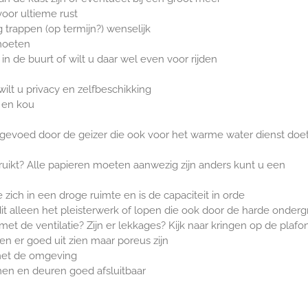
voor ultieme rust
g trappen (op termijn?) wenselijk
 moeten
in de buurt of wilt u daar wel even voor rijden
ilt u privacy en zelfbeschikking
d en kou
 gevoed door de geizer die ook voor het warme water dienst doe
ruikt? Alle papieren moeten aanwezig zijn anders kunt u een
 zich in een droge ruimte en is de capaciteit in orde
it alleen het pleisterwerk of lopen die ook door de harde onder
 met de ventilatie? Zijn er lekkages? Kijk naar kringen op de plafo
n er goed uit zien maar poreus zijn
 met de omgeving
amen en deuren goed afsluitbaar