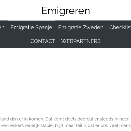
Emigreren
en
Emigratie Spanje
Emigratie Zweden
Checklist
CONTACT
WEBPARTNERS
land dan er in komen. Dat komt deels doordat er steeds minder
trekkers redelijk stabiel blijft maar feit is dat er ook veel men