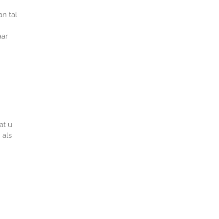
an tal
aar
at u
 als