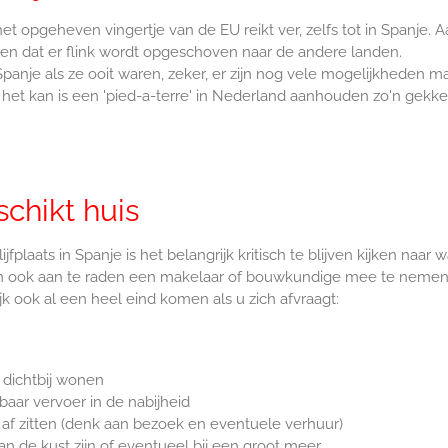
het opgeheven vingertje van de EU reikt ver, zelfs tot in Spanje. A
ren dat er flink wordt opgeschoven naar de andere landen.
 Spanje als ze ooit waren, zeker, er zijn nog vele mogelijkheden m
s het kan is een 'pied-a-terre' in Nederland aanhouden zo'n gekke
chikt huis
plaats in Spanje is het belangrijk kritisch te blijven kijken naar w
 dan ook aan te raden een makelaar of bouwkundige mee te nemen
ijk ook al een heel eind komen als u zich afvraagt:
 dichtbij wonen
aar vervoer in de nabijheid
 af zitten (denk aan bezoek en eventuele verhuur)
an de kust zijn of eventueel bij een groot meer