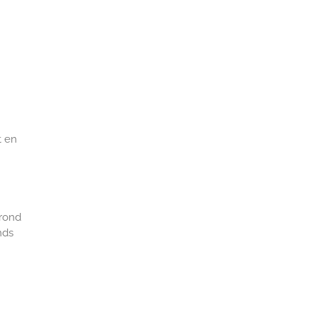
t en
grond
nds