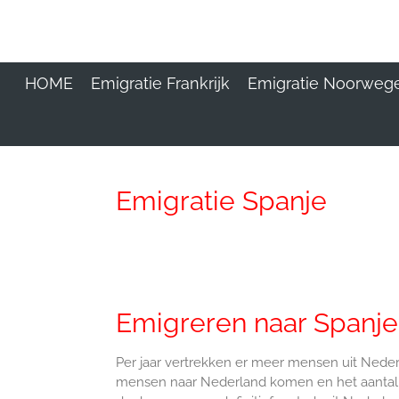
Ga
direct
naar
de
HOME
Emigratie Frankrijk
Emigratie Noorweg
hoofdinhoud
Emigratie Spanje
Emigreren naar Spanje
Per jaar vertrekken er meer mensen uit Neder
mensen naar Nederland komen en het aantal ver