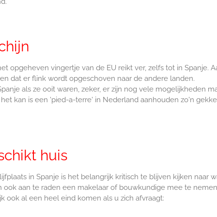
nd.
hijn
het opgeheven vingertje van de EU reikt ver, zelfs tot in Spanje. A
ren dat er flink wordt opgeschoven naar de andere landen.
 Spanje als ze ooit waren, zeker, er zijn nog vele mogelijkheden m
s het kan is een 'pied-a-terre' in Nederland aanhouden zo'n gekke
chikt huis
plaats in Spanje is het belangrijk kritisch te blijven kijken naar w
 dan ook aan te raden een makelaar of bouwkundige mee te nemen
ijk ook al een heel eind komen als u zich afvraagt: