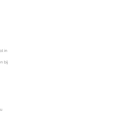
ol in
n bij
 u