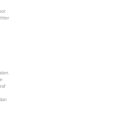
oor
chter
alen.
de
raf
 dan